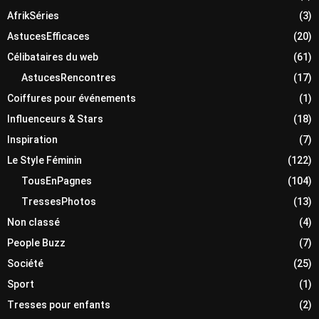
AfrikSéries
(3)
AstucesEfficaces
(20)
Célibataires du web
(61)
AstucesRencontres
(17)
Coiffures pour événements
(1)
Influenceurs & Stars
(18)
Inspiration
(7)
Le Style Féminin
(122)
TousEnPagnes
(104)
TressesPhotos
(13)
Non classé
(4)
People Buzz
(7)
Société
(25)
Sport
(1)
Tresses pour enfants
(2)