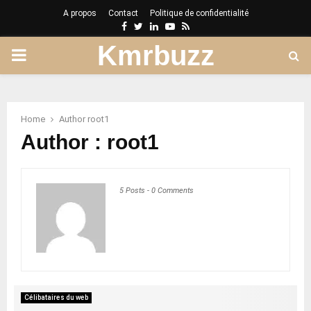
A propos
Contact
Politique de confidentialité
Facebook
Twitter
Linkedin
Youtube
Rss
Kmrbuzz
PRIMARY
MENU
Home
Author
root1
Author :
root1
5 Posts
-
0 Comments
Célibataires du web