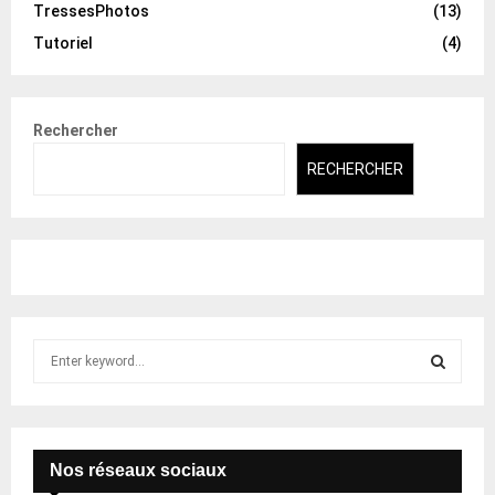
TressesPhotos
(13)
Tutoriel
(4)
Rechercher
RECHERCHER
S
e
a
S
r
c
E
h
Nos réseaux sociaux
f
A