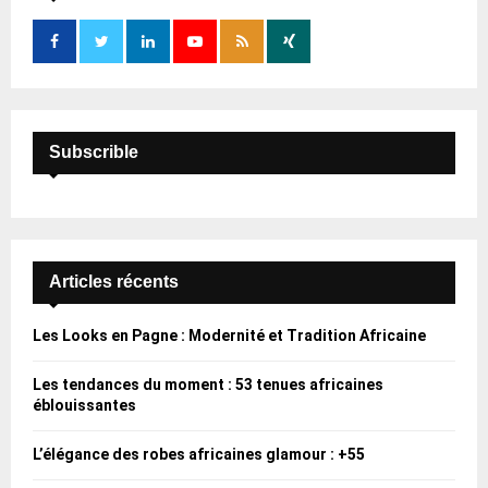
o
r
R
:
C
H
Subscrible
Articles récents
Les Looks en Pagne : Modernité et Tradition Africaine
Les tendances du moment : 53 tenues africaines
éblouissantes
L’élégance des robes africaines glamour : +55