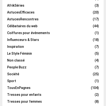
AfrikSéries
(3)
AstucesEfficaces
(20)
AstucesRencontres
(17)
Célibataires du web
(44)
Coiffures pour événements
(1)
Influenceurs & Stars
(18)
Inspiration
(7)
Le Style Féminin
(5)
Non classé
(4)
People Buzz
(7)
Société
(25)
Sport
(1)
TousEnPagnes
(104)
Tresses pour enfants
(2)
Tresses pour femmes
(8)