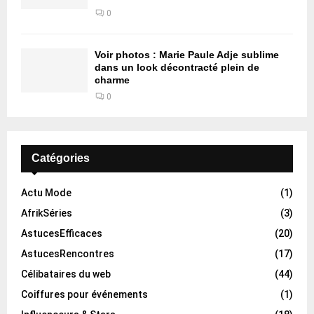
0
Voir photos : Marie Paule Adje sublime
dans un look décontracté plein de
charme
0
Catégories
Actu Mode
(1)
AfrikSéries
(3)
AstucesEfficaces
(20)
AstucesRencontres
(17)
Célibataires du web
(44)
Coiffures pour événements
(1)