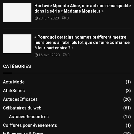
Hortavie Mpondo Alice, une actrice remarquable
dans la série « Madame Monsieur »
23 juin 2023
0
« Pourquoi certains hommes préfèrent mettre
leurs biens à l’abri plutôt que de faire confiance
à leur partenaire ? »
16 avril 2023
0
CATÉGORIES
Actu Mode
(1)
AfrikSéries
(3)
AstucesEfficaces
(20)
Célibataires du web
(61)
AstucesRencontres
(17)
Coiffures pour événements
(1)
Influenceurs & Stars
(18)