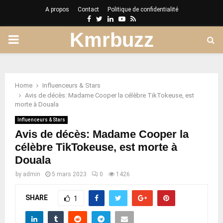
A propos
Contact
Politique de confidentialité
Facebook
Twitter
Linkedin
Youtube
Rss
Kmrbuzz
PRIMARY
MENU
Home
Influenceurs & Stars
Avis de décès: Madame Cooper la célèbre TikTokeuse, est
morte à Douala
Influenceurs & Stars
Avis de décès: Madame Cooper la
célèbre TikTokeuse, est morte à
Douala
by
admin
5 mars 2023
0
1426
SHARE
1