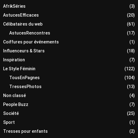
AfrikSéries
(3)
AstucesEfficaces
(20)
Célibataires du web
(61)
AstucesRencontres
(17)
Coiffures pour événements
(1)
Influenceurs & Stars
(18)
Inspiration
(7)
Le Style Féminin
(122)
TousEnPagnes
(104)
TressesPhotos
(13)
Non classé
(4)
People Buzz
(7)
Société
(25)
Sport
(1)
Tresses pour enfants
(2)