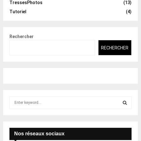
TressesPhotos
(13)
Tutoriel
(4)
Rechercher
RECHERCHER
S
e
a
S
r
c
E
h
Nos réseaux sociaux
f
A