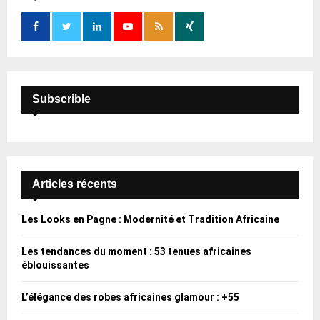
o
r
R
:
C
H
Subscrible
Articles récents
Les Looks en Pagne : Modernité et Tradition Africaine
Les tendances du moment : 53 tenues africaines
éblouissantes
L’élégance des robes africaines glamour : +55