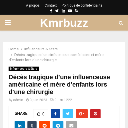
A propos
Contact
Politique de confidentialité
Facebook
Twitter
Linkedin
Youtube
Rss
Kmrbuzz
PRIMARY
MENU
Home
Influenceurs & Stars
Décès tragique d’une influenceuse américaine et mère
d’enfants lors d’une chirurgie
Influenceurs & Stars
Décès tragique d’une influenceuse
américaine et mère d’enfants lors
d’une chirurgie
by
admin
3 juin 2023
0
1222
SHARE
0