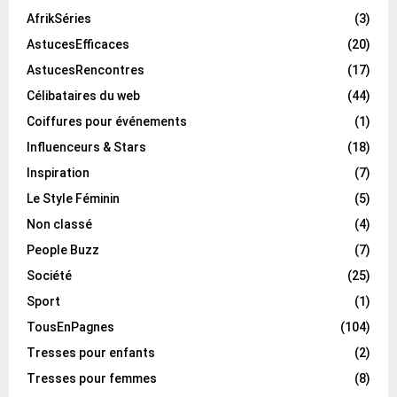
AfrikSéries
(3)
AstucesEfficaces
(20)
AstucesRencontres
(17)
Célibataires du web
(44)
Coiffures pour événements
(1)
Influenceurs & Stars
(18)
Inspiration
(7)
Le Style Féminin
(5)
Non classé
(4)
People Buzz
(7)
Société
(25)
Sport
(1)
TousEnPagnes
(104)
Tresses pour enfants
(2)
Tresses pour femmes
(8)