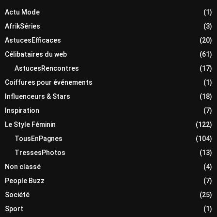
Actu Mode
(1)
AfrikSéries
(3)
AstucesEfficaces
(20)
Célibataires du web
(61)
AstucesRencontres
(17)
Coiffures pour événements
(1)
Influenceurs & Stars
(18)
Inspiration
(7)
Le Style Féminin
(122)
TousEnPagnes
(104)
TressesPhotos
(13)
Non classé
(4)
People Buzz
(7)
Société
(25)
Sport
(1)