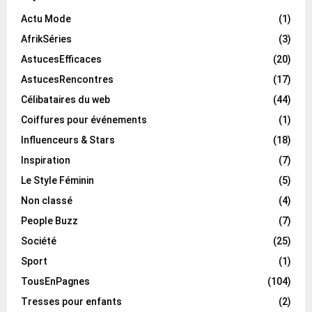
Actu Mode
(1)
AfrikSéries
(3)
AstucesEfficaces
(20)
AstucesRencontres
(17)
Célibataires du web
(44)
Coiffures pour événements
(1)
Influenceurs & Stars
(18)
Inspiration
(7)
Le Style Féminin
(5)
Non classé
(4)
People Buzz
(7)
Société
(25)
Sport
(1)
TousEnPagnes
(104)
Tresses pour enfants
(2)