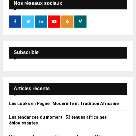
h
Nos réseaux sociaux
f
A
o
r
R
:
C
H
Subscrible
Articles récents
Les Looks en Pagne : Modernité et Tradition Africaine
Les tendances du moment : 53 tenues africaines
éblouissantes