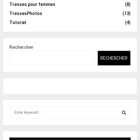
Tresses pour femmes
(8)
TressesPhotos
(13)
Tutoriel
(4)
Rechercher
RECHERCHER
S
e
a
S
r
c
E