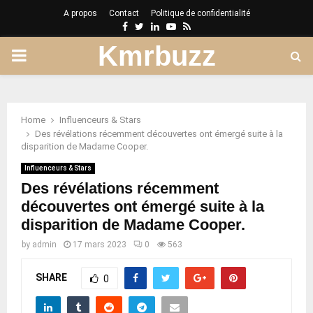
A propos
Contact
Politique de confidentialité
Facebook
Twitter
Linkedin
Youtube
Rss
Kmrbuzz
PRIMARY
MENU
Home
Influenceurs & Stars
Des révélations récemment découvertes ont émergé suite à la
disparition de Madame Cooper.
Influenceurs & Stars
Des révélations récemment
découvertes ont émergé suite à la
disparition de Madame Cooper.
by
admin
17 mars 2023
0
563
SHARE
0