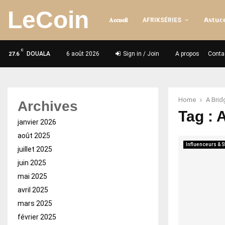
LeCoin
𝐀𝐜𝐜𝐮𝐞𝐢𝐥
AFRIKSÉRIES
𝗔𝘀𝘁𝘂𝗰𝗲
C
DOUALA
6 août 2026
Sign in / Join
A propos
Conta
27.6
Home
A Brid
Archives
Tag : 
janvier 2026
août 2025
Influenceurs & S
juillet 2025
juin 2025
mai 2025
avril 2025
mars 2025
février 2025