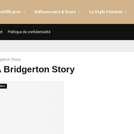
𝘀𝗘𝗳𝗳𝗶𝗰𝗮𝗰𝗲𝘀
𝗜𝗻𝗳𝗹𝘂𝗲𝗻𝗰𝗲𝘂𝗿𝘀 & 𝗦𝘁𝗮𝗿𝘀
𝗟𝗲 𝗦𝘁𝘆𝗹𝗲 𝗙𝗲́𝗺𝗶𝗻𝗶𝗻
ct
Politique de confidentialité
gerton Story
A Bridgerton Story
tars