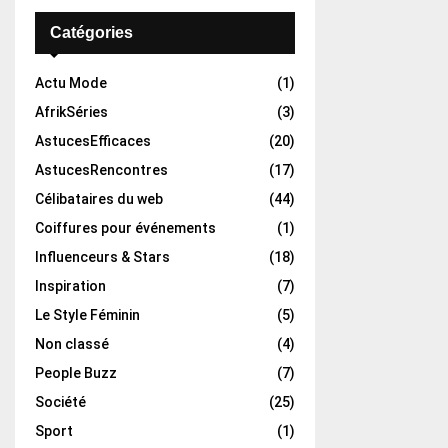
Catégories
Actu Mode
(1)
AfrikSéries
(3)
AstucesEfficaces
(20)
AstucesRencontres
(17)
Célibataires du web
(44)
Coiffures pour événements
(1)
Influenceurs & Stars
(18)
Inspiration
(7)
Le Style Féminin
(5)
Non classé
(4)
People Buzz
(7)
Société
(25)
Sport
(1)