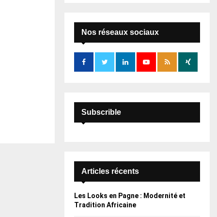
S
r
c
E
h
Nos réseaux sociaux
f
A
o
r
R
:
C
H
Subscrible
Articles récents
Les Looks en Pagne : Modernité et
Tradition Africaine