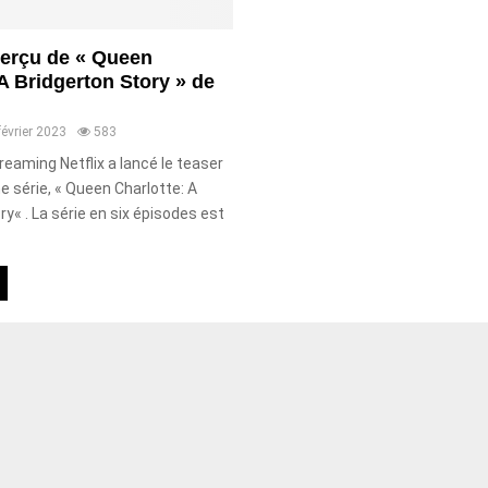
perçu de « Queen
 A Bridgerton Story » de
février 2023
583
reaming Netflix a lancé le teaser
e série, « Queen Charlotte: A
ry« . La série en six épisodes est