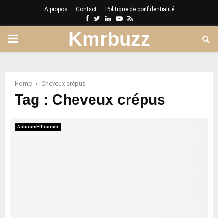
A propos
Contact
Politique de confidentialité
Facebook
Twitter
Linkedin
Youtube
Rss
Kmrbuzz
PRIMARY
MENU
Home
Cheveux crépus
Tag : Cheveux crépus
AstucesEfficaces