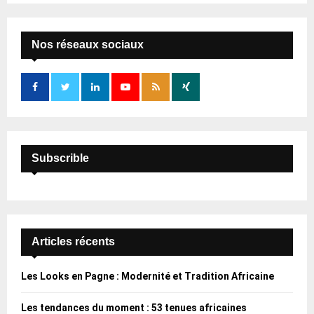
S
r
c
E
h
Nos réseaux sociaux
f
A
o
r
R
:
C
H
Subscrible
Articles récents
Les Looks en Pagne : Modernité et Tradition Africaine
Les tendances du moment : 53 tenues africaines