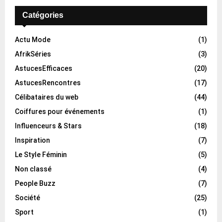
Catégories
Actu Mode
(1)
AfrikSéries
(3)
AstucesEfficaces
(20)
AstucesRencontres
(17)
Célibataires du web
(44)
Coiffures pour événements
(1)
Influenceurs & Stars
(18)
Inspiration
(7)
Le Style Féminin
(5)
Non classé
(4)
People Buzz
(7)
Société
(25)
Sport
(1)