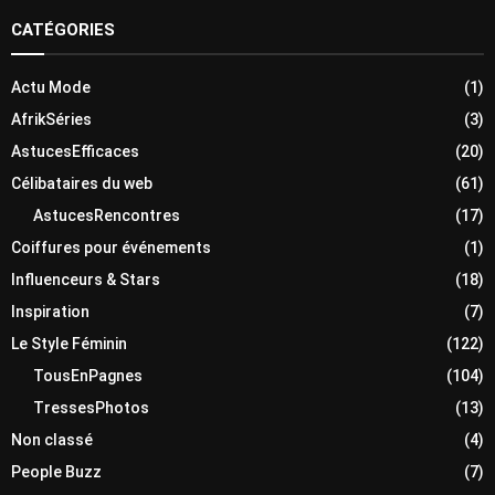
CATÉGORIES
Actu Mode
(1)
AfrikSéries
(3)
AstucesEfficaces
(20)
Célibataires du web
(61)
AstucesRencontres
(17)
Coiffures pour événements
(1)
Influenceurs & Stars
(18)
Inspiration
(7)
Le Style Féminin
(122)
TousEnPagnes
(104)
TressesPhotos
(13)
Non classé
(4)
People Buzz
(7)