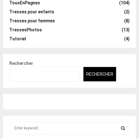
TousEnPagnes
(104)
Tresses pour enfants
(2)
Tresses pour femmes
(8)
TressesPhotos
(13)
Tutoriel
(4)
Rechercher
RECHERCHER
S
e
a