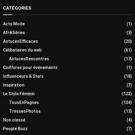
CATÉGORIES
Actu Mode
(1)
AfrikSéries
(3)
AstucesEfficaces
(20)
Célibataires du web
(61)
AstucesRencontres
(17)
Coiffures pour événements
(1)
Influenceurs & Stars
(18)
Inspiration
(7)
Le Style Féminin
(122)
TousEnPagnes
(104)
TressesPhotos
(13)
Non classé
(4)
People Buzz
(7)