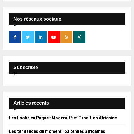
S
r
c
E
h
Nos réseaux sociaux
f
A
o
r
R
:
C
H
Subscrible
Articles récents
Les Looks en Pagne : Modernité et Tradition Africaine
Les tendances du moment : 53 tenues africaines