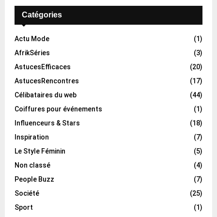
Catégories
Actu Mode
(1)
AfrikSéries
(3)
AstucesEfficaces
(20)
AstucesRencontres
(17)
Célibataires du web
(44)
Coiffures pour événements
(1)
Influenceurs & Stars
(18)
Inspiration
(7)
Le Style Féminin
(5)
Non classé
(4)
People Buzz
(7)
Société
(25)
Sport
(1)