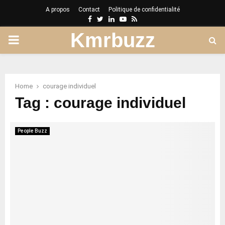
A propos
Contact
Politique de confidentialité
Facebook
Twitter
Linkedin
Youtube
Rss
Kmrbuzz
PRIMARY
MENU
Home
courage individuel
Tag : courage individuel
People Buzz