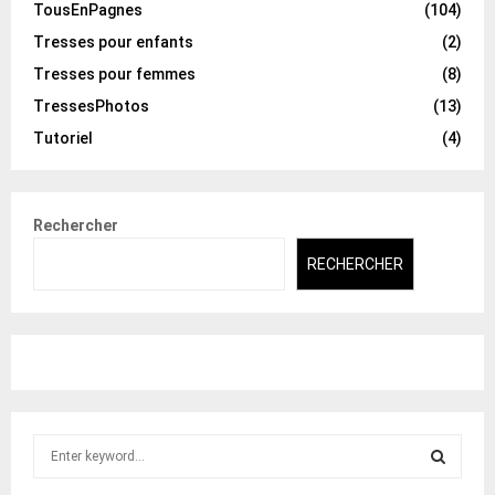
TousEnPagnes
(104)
Tresses pour enfants
(2)
Tresses pour femmes
(8)
TressesPhotos
(13)
Tutoriel
(4)
Rechercher
RECHERCHER
S
e
a