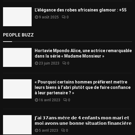
L’élégance des robes africaines glamour : +55
9 août 2025
0
PEOPLE BUZZ
Hortavie Mpondo Alice, une actrice remarquable
dans la série « Madame Monsieur »
23 juin 2023
0
« Pourquoi certains hommes préfèrent mettre
leurs biens à l’abri plutôt que de faire confiance
à leur partenaire ? »
16 avril 2023
0
𝗝’𝗮𝗶 𝟯𝟳𝗮𝗻𝘀 𝗺𝗲̀𝗿𝗲 𝗱𝗲 𝟰 𝗲𝗻𝗳𝗮𝗻𝘁𝘀 𝗺𝗼𝗻 𝗺𝗮𝗿𝗶 𝗲𝘁
𝗺𝗼𝗶 𝗮𝘃𝗼𝗻𝘀 𝘂𝗻𝗲 𝗯𝗼𝗻𝗻𝗲 𝘀𝗶𝘁𝘂𝗮𝘁𝗶𝗼𝗻 𝗳𝗶𝗻𝗮𝗻𝗰𝗶𝗲̀𝗿𝗲
5 avril 2023
0