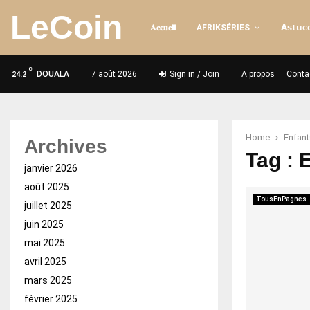
LeCoin
𝐀𝐜𝐜𝐮𝐞𝐢𝐥
AFRIKSÉRIES
𝗔𝘀𝘁𝘂𝗰𝗲
C
DOUALA
7 août 2026
Sign in / Join
A propos
Conta
24.2
Home
Enfan
Archives
Tag : 
janvier 2026
août 2025
TousEnPagnes
juillet 2025
juin 2025
mai 2025
avril 2025
mars 2025
février 2025