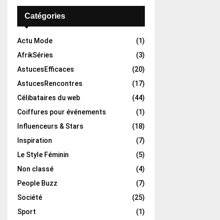
Catégories
Actu Mode
(1)
AfrikSéries
(3)
AstucesEfficaces
(20)
AstucesRencontres
(17)
Célibataires du web
(44)
Coiffures pour événements
(1)
Influenceurs & Stars
(18)
Inspiration
(7)
Le Style Féminin
(5)
Non classé
(4)
People Buzz
(7)
Société
(25)
Sport
(1)