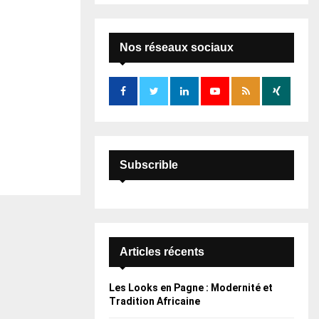
S
r
c
E
h
Nos réseaux sociaux
f
A
o
r
R
:
C
H
Subscrible
Articles récents
Les Looks en Pagne : Modernité et
Tradition Africaine