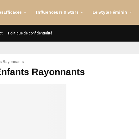
𝘀𝗘𝗳𝗳𝗶𝗰𝗮𝗰𝗲𝘀
𝗜𝗻𝗳𝗹𝘂𝗲𝗻𝗰𝗲𝘂𝗿𝘀 & 𝗦𝘁𝗮𝗿𝘀
𝗟𝗲 𝗦𝘁𝘆𝗹𝗲 𝗙𝗲́𝗺𝗶𝗻𝗶𝗻
ct
Politique de confidentialité
ts Rayonnants
Enfants Rayonnants