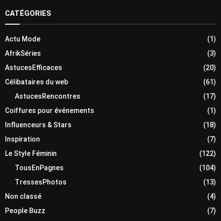
CATÉGORIES
Actu Mode
(1)
AfrikSéries
(3)
AstucesEfficaces
(20)
Célibataires du web
(61)
AstucesRencontres
(17)
Coiffures pour événements
(1)
Influenceurs & Stars
(18)
Inspiration
(7)
Le Style Féminin
(122)
TousEnPagnes
(104)
TressesPhotos
(13)
Non classé
(4)
People Buzz
(7)