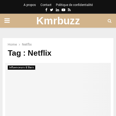
A propos
Contact
Politique de confidentialité
Facebook
Twitter
Linkedin
Youtube
Rss
Kmrbuzz
PRIMARY
MENU
Home
Netflix
Tag : Netflix
Influenceurs & Stars