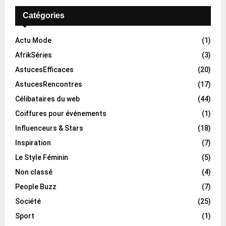
Catégories
Actu Mode
(1)
AfrikSéries
(3)
AstucesEfficaces
(20)
AstucesRencontres
(17)
Célibataires du web
(44)
Coiffures pour événements
(1)
Influenceurs & Stars
(18)
Inspiration
(7)
Le Style Féminin
(5)
Non classé
(4)
People Buzz
(7)
Société
(25)
Sport
(1)