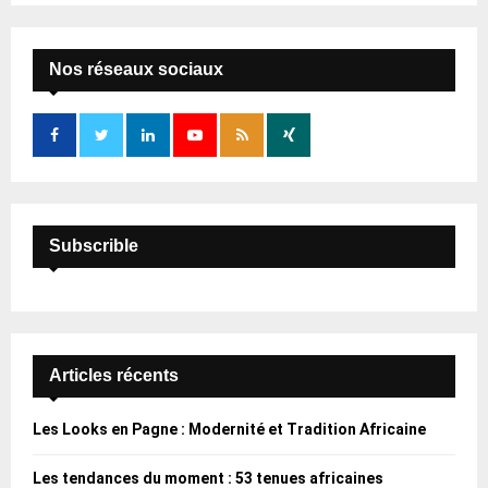
S
r
c
E
h
Nos réseaux sociaux
f
A
o
r
R
:
C
H
Subscrible
Articles récents
Les Looks en Pagne : Modernité et Tradition Africaine
Les tendances du moment : 53 tenues africaines