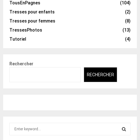
TousEnPagnes
(104)
Tresses pour enfants
(2)
Tresses pour femmes
(8)
TressesPhotos
(13)
Tutoriel
(4)
Rechercher
RECHERCHER
S
e
a