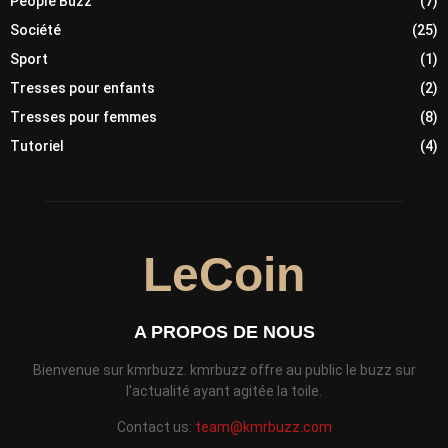
People Buzz
(7)
Société
(25)
Sport
(1)
Tresses pour enfants
(2)
Tresses pour femmes
(8)
Tutoriel
(4)
LeCoin
A PROPOS DE NOUS
Bienvenue sur kmrbuzz. kmrbuzz offre au public le buzz sur
l'actualité ayant agitée la toile.
Contact us:
team@kmrbuzz.com