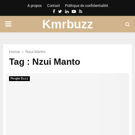
A propos
Contact
Politique de confidentialité
Facebook
Twitter
Linkedin
Youtube
Rss
Kmrbuzz
PRIMARY
MENU
Home
Nzui Manto
Tag : Nzui Manto
People Buzz