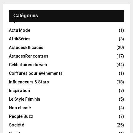
Catégories
Actu Mode
(1)
AfrikSéries
(3)
AstucesEfficaces
(20)
AstucesRencontres
(17)
Célibataires du web
(44)
Coiffures pour événements
(1)
Influenceurs & Stars
(18)
Inspiration
(7)
Le Style Féminin
(5)
Non classé
(4)
People Buzz
(7)
Société
(25)