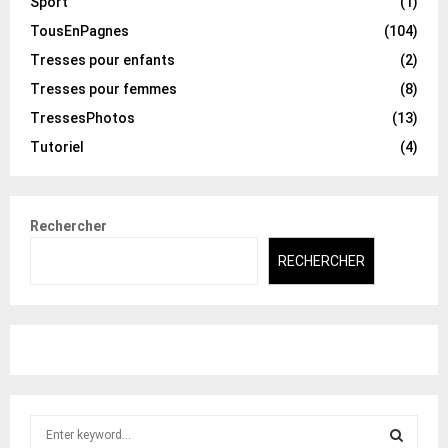
Sport
(1)
TousEnPagnes
(104)
Tresses pour enfants
(2)
Tresses pour femmes
(8)
TressesPhotos
(13)
Tutoriel
(4)
Rechercher
RECHERCHER
S
e