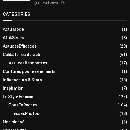
16 avril 2023
0
CATÉGORIES
Actu Mode
(1)
AfrikSéries
(3)
AstucesEfficaces
(20)
Célibataires du web
(61)
AstucesRencontres
(17)
Coiffures pour événements
(1)
Influenceurs & Stars
(18)
Inspiration
(7)
Le Style Féminin
(122)
TousEnPagnes
(104)
TressesPhotos
(13)
Non classé
(4)