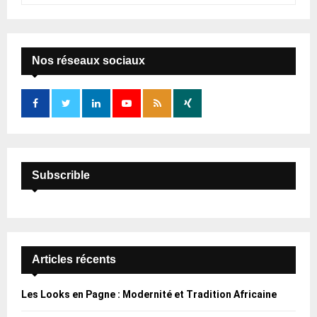
a
S
r
c
E
h
Nos réseaux sociaux
f
A
o
r
R
:
C
H
Subscrible
Articles récents
Les Looks en Pagne : Modernité et Tradition Africaine