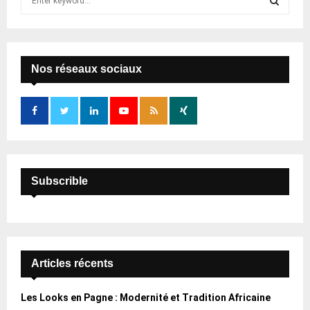
e
a
S
r
c
E
h
Nos réseaux sociaux
f
A
o
r
R
:
C
H
Subscrible
Articles récents
Les Looks en Pagne : Modernité et Tradition Africaine