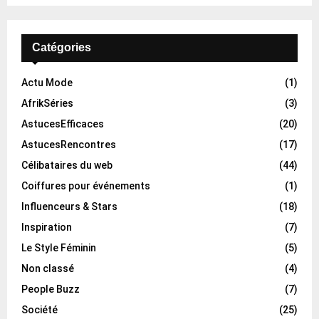
Catégories
Actu Mode
(1)
AfrikSéries
(3)
AstucesEfficaces
(20)
AstucesRencontres
(17)
Célibataires du web
(44)
Coiffures pour événements
(1)
Influenceurs & Stars
(18)
Inspiration
(7)
Le Style Féminin
(5)
Non classé
(4)
People Buzz
(7)
Société
(25)