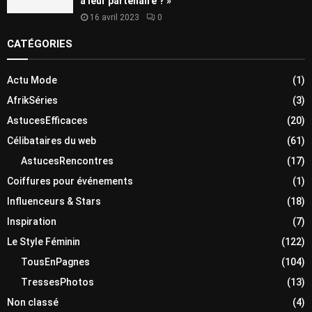
à leur partenaire ? »
16 avril 2023
0
CATÉGORIES
Actu Mode
(1)
AfrikSéries
(3)
AstucesEfficaces
(20)
Célibataires du web
(61)
AstucesRencontres
(17)
Coiffures pour événements
(1)
Influenceurs & Stars
(18)
Inspiration
(7)
Le Style Féminin
(122)
TousEnPagnes
(104)
TressesPhotos
(13)
Non classé
(4)