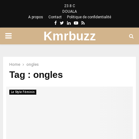
23.8
C
DOUALA
A propos
Contact
Politique de confidentialité
Facebook
Twitter
Linkedin
Youtube
Rss
Kmrbuzz
PRIMARY
MENU
Home
ongles
Tag : ongles
Le Style Féminin