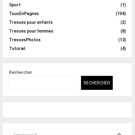
Sport
(1)
TousEnPagnes
(104)
Tresses pour enfants
(2)
Tresses pour femmes
(8)
TressesPhotos
(13)
Tutoriel
(4)
Rechercher
RECHERCHER
S