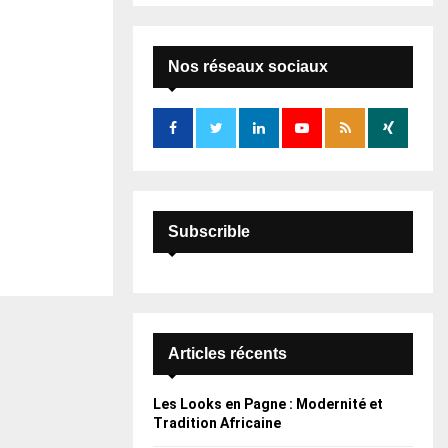
S
r
c
E
h
Nos réseaux sociaux
f
A
o
r
R
:
C
H
Subscrible
Articles récents
Les Looks en Pagne : Modernité et
Tradition Africaine