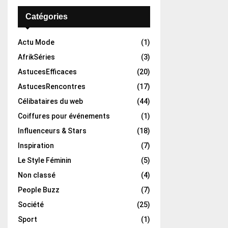
Catégories
Actu Mode
(1)
AfrikSéries
(3)
AstucesEfficaces
(20)
AstucesRencontres
(17)
Célibataires du web
(44)
Coiffures pour événements
(1)
Influenceurs & Stars
(18)
Inspiration
(7)
Le Style Féminin
(5)
Non classé
(4)
People Buzz
(7)
Société
(25)
Sport
(1)