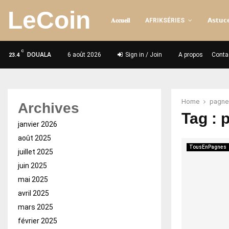
LeCoin
𝐀𝐜𝐜𝐮𝐞𝐢𝐥
AFRIKSÉRIES
𝗔𝘀𝘁𝘂𝗰𝗲
C
DOUALA
6 août 2026
Sign in / Join
A propos
Conta
23.4
Home
pagne 
Archives
Tag : 
janvier 2026
août 2025
TousEnPagnes
juillet 2025
juin 2025
mai 2025
avril 2025
mars 2025
février 2025