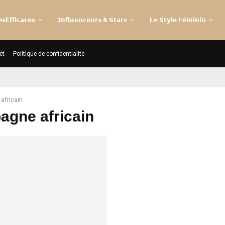
𝘀𝗘𝗳𝗳𝗶𝗰𝗮𝗰𝗲𝘀
𝗜𝗻𝗳𝗹𝘂𝗲𝗻𝗰𝗲𝘂𝗿𝘀 & 𝗦𝘁𝗮𝗿𝘀
𝗟𝗲 𝗦𝘁𝘆𝗹𝗲 𝗙𝗲́𝗺𝗶𝗻𝗶𝗻
ct
Politique de confidentialité
africain
pagne africain