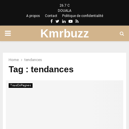
26.7
C
DOUALA
A propos
Contact
Politique de confidentialité
Facebook
Twitter
Linkedin
Youtube
Rss
Kmrbuzz
PRIMARY
MENU
Home
tendances
Tag : tendances
TousEnPagnes