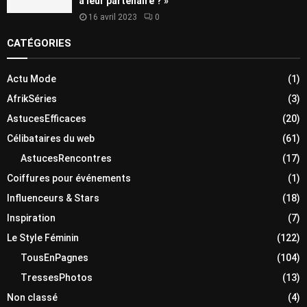
à leur partenaire ? »
16 avril 2023
0
CATÉGORIES
Actu Mode
(1)
AfrikSéries
(3)
AstucesEfficaces
(20)
Célibataires du web
(61)
AstucesRencontres
(17)
Coiffures pour événements
(1)
Influenceurs & Stars
(18)
Inspiration
(7)
Le Style Féminin
(122)
TousEnPagnes
(104)
TressesPhotos
(13)
Non classé
(4)