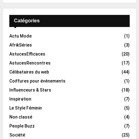
Catégories
Actu Mode
(1)
AfrikSéries
(3)
AstucesEfficaces
(20)
AstucesRencontres
(17)
Célibataires du web
(44)
Coiffures pour événements
(1)
Influenceurs & Stars
(18)
Inspiration
(7)
Le Style Féminin
(5)
Non classé
(4)
People Buzz
(7)
Société
(25)