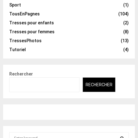
Sport
(1)
TousEnPagnes
(104)
Tresses pour enfants
(2)
Tresses pour femmes
(8)
TressesPhotos
(13)
Tutoriel
(4)
Rechercher
RECHERCHER
S