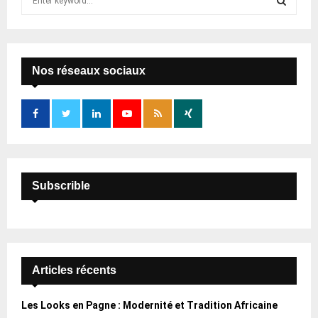
e
a
S
r
c
E
h
Nos réseaux sociaux
f
A
o
r
R
:
C
H
Subscrible
Articles récents
Les Looks en Pagne : Modernité et Tradition Africaine