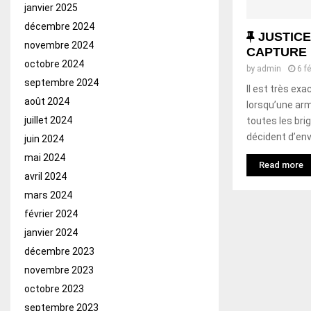
janvier 2025
décembre 2024
F
JUSTICE:
novembre 2024
e
CAPTURE
octobre 2024
a
by
admin
6 f
t
septembre 2024
Il est très ex
u
août 2024
lorsqu’une ar
r
juillet 2024
toutes les bri
e
décident d’enva
juin 2024
d
mai 2024
Read more
avril 2024
mars 2024
février 2024
janvier 2024
décembre 2023
novembre 2023
octobre 2023
septembre 2023