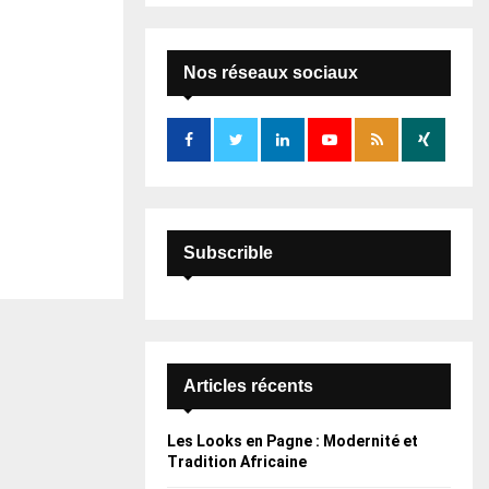
S
r
c
E
h
Nos réseaux sociaux
f
A
o
r
R
:
C
H
Subscrible
Articles récents
Les Looks en Pagne : Modernité et
Tradition Africaine