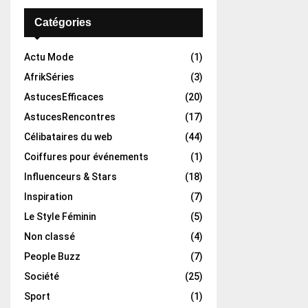
Catégories
Actu Mode
(1)
AfrikSéries
(3)
AstucesEfficaces
(20)
AstucesRencontres
(17)
Célibataires du web
(44)
Coiffures pour événements
(1)
Influenceurs & Stars
(18)
Inspiration
(7)
Le Style Féminin
(5)
Non classé
(4)
People Buzz
(7)
Société
(25)
Sport
(1)