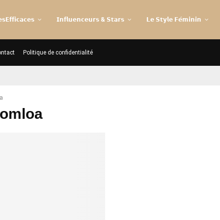
𝘀𝗘𝗳𝗳𝗶𝗰𝗮𝗰𝗲𝘀
𝗜𝗻𝗳𝗹𝘂𝗲𝗻𝗰𝗲𝘂𝗿𝘀 & 𝗦𝘁𝗮𝗿𝘀
𝗟𝗲 𝗦𝘁𝘆𝗹𝗲 𝗙𝗲́𝗺𝗶𝗻𝗶𝗻
ntact
Politique de confidentialité
a
zomloa