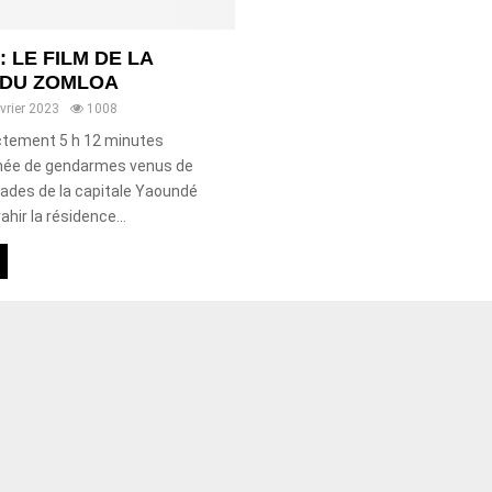
 LE FILM DE LA
 DU ZOMLOA
évrier 2023
1008
actement 5 h 12 minutes
mée de gendarmes venus de
gades de la capitale Yaoundé
hir la résidence...