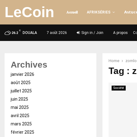
LeCoin
𝐀𝐜𝐜𝐮𝐞𝐢𝐥
AFRIKSÉRIES
𝗔𝘀𝘁𝘂𝗰𝗲
C
DOUALA
7 août 2026
Sign in / Join
A propos
Co
26.2
Home
zomlo
Archives
Tag : 
janvier 2026
août 2025
Société
juillet 2025
juin 2025
mai 2025
avril 2025
mars 2025
février 2025