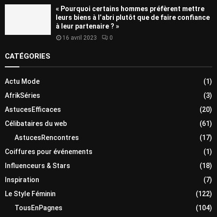
« Pourquoi certains hommes préfèrent mettre
leurs biens à l’abri plutôt que de faire confiance
à leur partenaire ? »
16 avril 2023
0
CATÉGORIES
Actu Mode
(1)
AfrikSéries
(3)
AstucesEfficaces
(20)
Célibataires du web
(61)
AstucesRencontres
(17)
Coiffures pour événements
(1)
Influenceurs & Stars
(18)
Inspiration
(7)
Le Style Féminin
(122)
TousEnPagnes
(104)