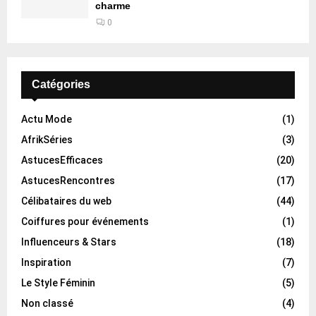
charme
0
Catégories
Actu Mode
(1)
AfrikSéries
(3)
AstucesEfficaces
(20)
AstucesRencontres
(17)
Célibataires du web
(44)
Coiffures pour événements
(1)
Influenceurs & Stars
(18)
Inspiration
(7)
Le Style Féminin
(5)
Non classé
(4)