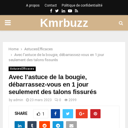
A propos
Contact
Politique de confidentialité
Facebook
Twitter
Linkedin
Youtube
Rss
Kmrbuzz
PRIMARY
MENU
Home
AstucesEfficaces
Avec l’astuce de la bougie, débarrassez-vous en 1 jour
seulement des talons fissurés
AstucesEfficaces
Avec l’astuce de la bougie,
débarrassez-vous en 1 jour
seulement des talons fissurés
by
admin
23 mars 2023
0
2099
SHARE
1