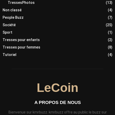
TressesPhotos
(13)
Non classé
(4)
People Buzz
(7)
Société
(25)
Sport
(1)
Tresses pour enfants
(2)
Tresses pour femmes
(8)
Tutoriel
(4)
LeCoin
A PROPOS DE NOUS
Bienvenue sur kmrbuzz. kmrbuzz offre au public le buzz sur