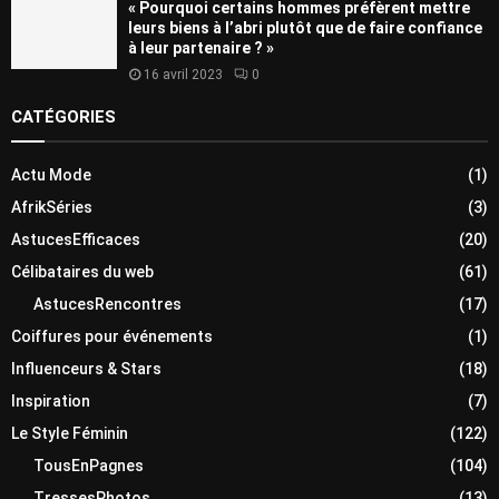
« Pourquoi certains hommes préfèrent mettre
leurs biens à l’abri plutôt que de faire confiance
à leur partenaire ? »
16 avril 2023
0
CATÉGORIES
Actu Mode
(1)
AfrikSéries
(3)
AstucesEfficaces
(20)
Célibataires du web
(61)
AstucesRencontres
(17)
Coiffures pour événements
(1)
Influenceurs & Stars
(18)
Inspiration
(7)
Le Style Féminin
(122)
TousEnPagnes
(104)
TressesPhotos
(13)