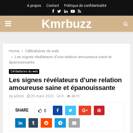
A propos
Contact
Politique de confidentialité
Facebook
Twitter
Linkedin
Youtube
Rss
Kmrbuzz
PRIMARY
MENU
Home
Célibataires du web
Les signes révélateurs d’une relation amoureuse saine et
épanouissante
Célibataires du web
Les signes révélateurs d’une relation
amoureuse saine et épanouissante
by
admin
25 mars 2023
0
4870
SHARE
0