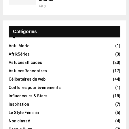
0
Catégories
Actu Mode
(1)
AfrikSéries
(3)
AstucesEfficaces
(20)
AstucesRencontres
(17)
Célibataires du web
(44)
Coiffures pour événements
(1)
Influenceurs & Stars
(18)
Inspiration
(7)
Le Style Féminin
(5)
Non classé
(4)