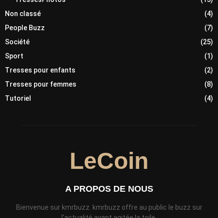
Non classé
(4)
People Buzz
(7)
Société
(25)
Sport
(1)
Tresses pour enfants
(2)
Tresses pour femmes
(8)
Tutoriel
(4)
LeCoin
A PROPOS DE NOUS
Bienvenue sur kmrbuzz. kmrbuzz offre au public le buzz sur
l'actualité ayant agitée la toile.