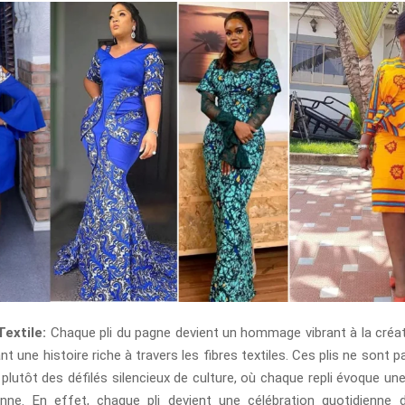
Textile:
Chaque pli du pagne devient un hommage vibrant à la créativ
sant une histoire riche à travers les fibres textiles. Ces plis ne sont
 plutôt des défilés silencieux de culture, où chaque repli évoque une
enne. En effet, chaque pli devient une célébration quotidienne d