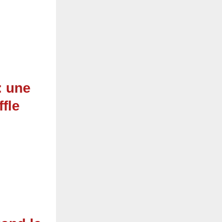
: une
fle