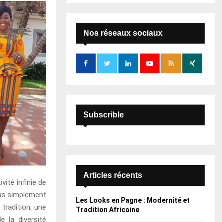
S
r
c
E
h
Nos réseaux sociaux
f
A
o
r
R
:
C
H
Subscrible
Articles récents
ité infinie de
 pas simplement
Les Looks en Pagne : Modernité et
 tradition, une
Tradition Africaine
e la diversité