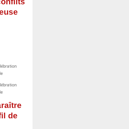
onflits
reuse
raître
il de