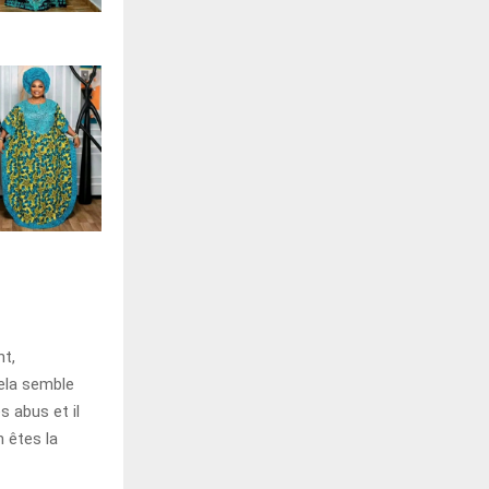
nt,
ela semble
 abus et il
n êtes la