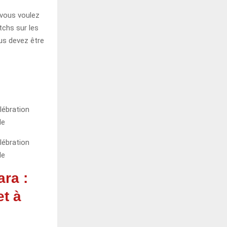
 vous voulez
tchs sur les
ous devez être
ra :
et à