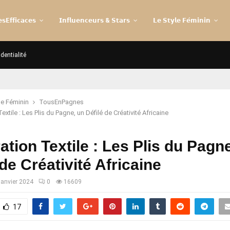
𝘀𝗘𝗳𝗳𝗶𝗰𝗮𝗰𝗲𝘀
𝗜𝗻𝗳𝗹𝘂𝗲𝗻𝗰𝗲𝘂𝗿𝘀 & 𝗦𝘁𝗮𝗿𝘀
𝗟𝗲 𝗦𝘁𝘆𝗹𝗲 𝗙𝗲́𝗺𝗶𝗻𝗶𝗻
identialité
le Féminin
TousEnPagnes
extile : Les Plis du Pagne, un Défilé de Créativité Africaine
ation Textile : Les Plis du Pagn
 de Créativité Africaine
janvier 2024
0
16609
17