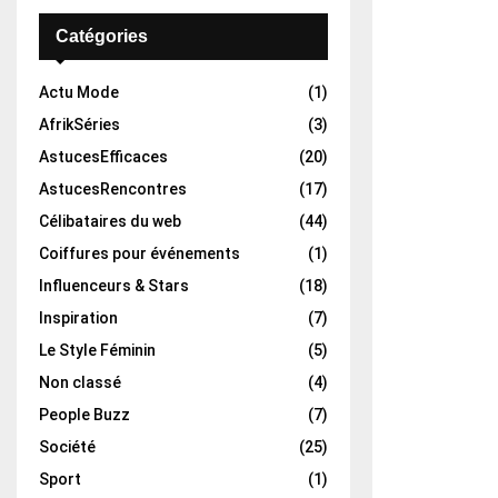
Catégories
Actu Mode
(1)
AfrikSéries
(3)
AstucesEfficaces
(20)
AstucesRencontres
(17)
Célibataires du web
(44)
Coiffures pour événements
(1)
Influenceurs & Stars
(18)
Inspiration
(7)
Le Style Féminin
(5)
Non classé
(4)
People Buzz
(7)
Société
(25)
Sport
(1)