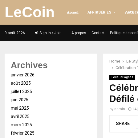
LeCoin
𝐀𝐜𝐜𝐮𝐞𝐢𝐥
AFRIKSÉRIES
𝗔𝘀𝘁𝘂𝗰𝗲
9 août 2026
Sign in / Join
A propos
Contact
Politique de conf
Home
Le Sty
Archives
Célébration T
janvier 2026
TousEnPagnes
août 2025
Célébr
juillet 2025
Défilé
juin 2025
mai 2025
by
admin
14 
avril 2025
SHARE
mars 2025
février 2025