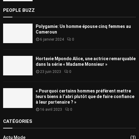
PEOPLE BUZZ
Polygamie: Un homme épouse cinq femmes au
Cameroun
6 janvier 2024
0
Hortavie Mpondo Alice, une actrice remarquable
dans la série « Madame Monsieur »
23 juin 2023
0
« Pourquoi certains hommes préfèrent mettre
leurs biens à l’abri plutôt que de faire confiance
à leur partenaire ? »
16 avril 2023
0
CATÉGORIES
Actu Mode
(1)