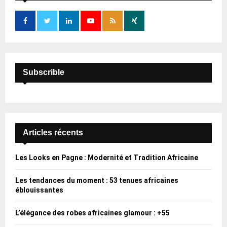
A
o
r
R
:
C
H
Subscrible
Articles récents
Les Looks en Pagne : Modernité et Tradition Africaine
Les tendances du moment : 53 tenues africaines
éblouissantes
L’élégance des robes africaines glamour : +55