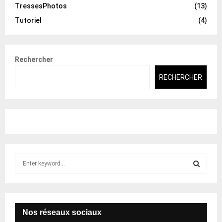
TressesPhotos
(13)
Tutoriel
(4)
Rechercher
RECHERCHER
S
e
a
S
r
c
E
h
Nos réseaux sociaux
f