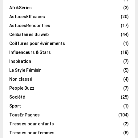
AfrikSéries
(3)
AstucesEfficaces
(20)
AstucesRencontres
(17)
Célibataires du web
(44)
Coiffures pour événements
(1)
Influenceurs & Stars
(18)
Inspiration
(7)
Le Style Féminin
(5)
Non classé
(4)
People Buzz
(7)
Société
(25)
Sport
(1)
TousEnPagnes
(104)
Tresses pour enfants
(2)
Tresses pour femmes
(8)