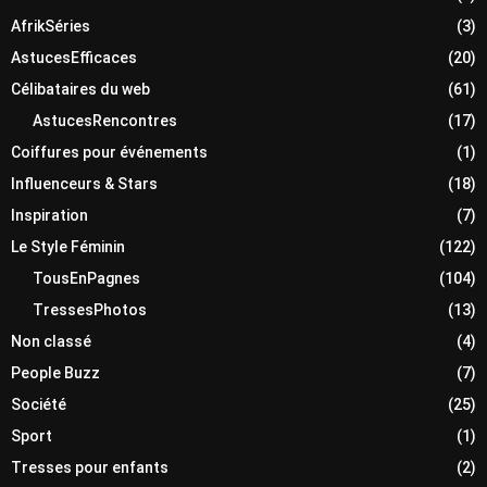
AfrikSéries
(3)
AstucesEfficaces
(20)
Célibataires du web
(61)
AstucesRencontres
(17)
Coiffures pour événements
(1)
Influenceurs & Stars
(18)
Inspiration
(7)
Le Style Féminin
(122)
TousEnPagnes
(104)
TressesPhotos
(13)
Non classé
(4)
People Buzz
(7)
Société
(25)
Sport
(1)
Tresses pour enfants
(2)