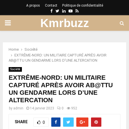
A propos
Contact
Politique de confidentialité
Facebook
Twitter
Linkedin
Youtube
Rss
Kmrbuzz
PRIMARY
MENU
Home
Société
EXTRÊME-NORD: UN MILITAIRE CAPTURÉ APRÈS AVOIR
AB@TTU UN GENDARME LORS D’UNE ALTERCATION
Société
EXTRÊME-NORD: UN MILITAIRE
CAPTURÉ APRÈS AVOIR AB@TTU
UN GENDARME LORS D’UNE
ALTERCATION
by
admin
14 janvier 2023
0
952
SHARE
0