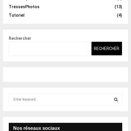
TressesPhotos
(13)
Tutoriel
(4)
Rechercher
RECHERCHER
S
e
a
S
r
c
E
h
Nos réseaux sociaux