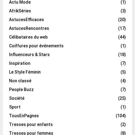
Actu Mode
(1)
AfrikSéries
(3)
AstucesEfficaces
(20)
AstucesRencontres
(17)
Célibataires du web
(44)
Coiffures pour événements
(1)
Influenceurs & Stars
(18)
Inspiration
(7)
Le Style Féminin
(5)
Non classé
(4)
People Buzz
(7)
Société
(25)
Sport
(1)
TousEnPagnes
(104)
Tresses pour enfants
(2)
Tresses pour femmes
(8)