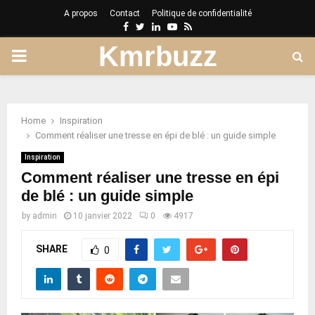
A propos
Contact
Politique de confidentialité
Facebook
Twitter
Linkedin
Youtube
Rss
Kmrbuzz
PRIMARY
MENU
Home
Inspiration
Comment réaliser une tresse en épi de blé : un guide simple
Inspiration
Comment réaliser une tresse en épi
de blé : un guide simple
by
admin
10 janvier 2022
0
4917
SHARE
0