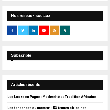
S
r
c
E
h
Nos réseaux sociaux
f
A
o
r
R
:
C
H
Subscrible
Articles récents
Les Looks en Pagne : Modernité et Tradition Africaine
Les tendances du moment : 53 tenues africaines