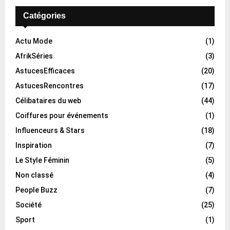
Catégories
Actu Mode
(1)
AfrikSéries
(3)
AstucesEfficaces
(20)
AstucesRencontres
(17)
Célibataires du web
(44)
Coiffures pour événements
(1)
Influenceurs & Stars
(18)
Inspiration
(7)
Le Style Féminin
(5)
Non classé
(4)
People Buzz
(7)
Société
(25)
Sport
(1)