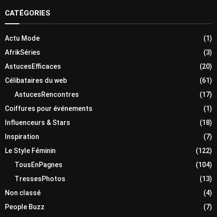
CATÉGORIES
Actu Mode
(1)
AfrikSéries
(3)
AstucesEfficaces
(20)
Célibataires du web
(61)
AstucesRencontres
(17)
Coiffures pour événements
(1)
Influenceurs & Stars
(18)
Inspiration
(7)
Le Style Féminin
(122)
TousEnPagnes
(104)
TressesPhotos
(13)
Non classé
(4)
People Buzz
(7)