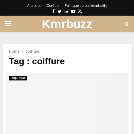
A propos
Contact
Politique de confidentialité
Facebook
Twitter
Linkedin
Youtube
Rss
Kmrbuzz
PRIMARY
MENU
Home
coiffure
Tag : coiffure
Inspiration