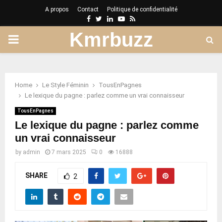
A propos
Contact
Politique de confidentialité
Facebook
Twitter
Linkedin
Youtube
Rss
Kmrbuzz
PRIMARY
MENU
Home
Le Style Féminin
TousEnPagnes
Le lexique du pagne : parlez comme un vrai connaisseur
TousEnPagnes
Le lexique du pagne : parlez comme
un vrai connaisseur
by
admin
7 mars 2025
0
16888
SHARE
2