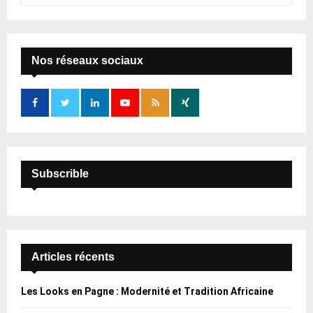
a
S
r
c
E
h
Nos réseaux sociaux
f
A
o
r
R
:
C
H
Subscrible
Articles récents
Les Looks en Pagne : Modernité et Tradition Africaine