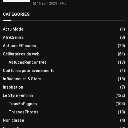
16 avril 2023
0
CATÉGORIES
Actu Mode
(1)
AfrikSéries
(3)
AstucesEfficaces
(20)
Célibataires du web
(61)
AstucesRencontres
(17)
Coiffures pour événements
(1)
Influenceurs & Stars
(18)
Inspiration
(7)
Le Style Féminin
(122)
TousEnPagnes
(104)
TressesPhotos
(13)
Non classé
(4)