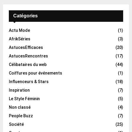
Catégories
Actu Mode
(1)
AfrikSéries
(3)
AstucesEfficaces
(20)
AstucesRencontres
(17)
Célibataires du web
(44)
Coiffures pour événements
(1)
Influenceurs & Stars
(18)
Inspiration
(7)
Le Style Féminin
(5)
Non classé
(4)
People Buzz
(7)
Société
(25)