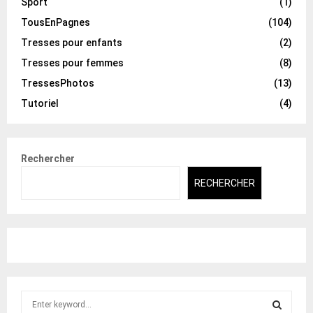
Sport
(1)
TousEnPagnes
(104)
Tresses pour enfants
(2)
Tresses pour femmes
(8)
TressesPhotos
(13)
Tutoriel
(4)
Rechercher
RECHERCHER
S
e