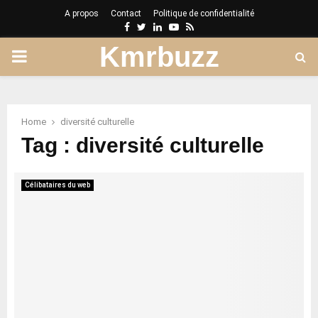
A propos
Contact
Politique de confidentialité
Facebook
Twitter
Linkedin
Youtube
Rss
Kmrbuzz
PRIMARY
MENU
Home
diversité culturelle
Tag : diversité culturelle
Célibataires du web