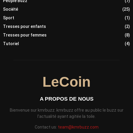
People Buzz
(7)
Société
(25)
Sport
(1)
Tresses pour enfants
(2)
Tresses pour femmes
(8)
Tutoriel
(4)
LeCoin
A PROPOS DE NOUS
Bienvenue sur kmrbuzz. kmrbuzz offre au public le buzz sur
l'actualité ayant agitée la toile.
Contact us:
team@kmrbuzz.com