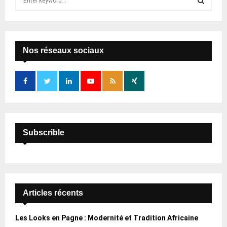
e
a
S
r
c
E
h
Nos réseaux sociaux
f
A
o
r
R
:
C
H
Subscrible
Articles récents
Les Looks en Pagne : Modernité et Tradition Africaine