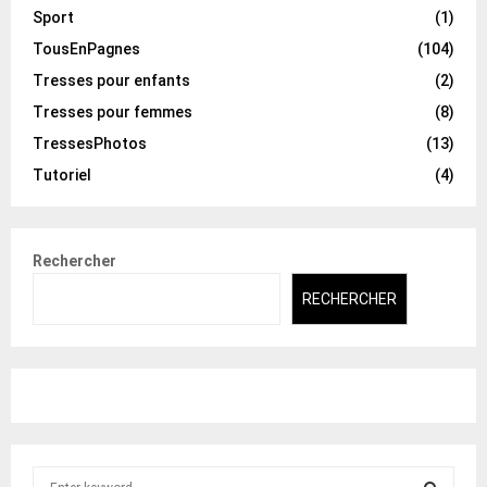
Sport
(1)
TousEnPagnes
(104)
Tresses pour enfants
(2)
Tresses pour femmes
(8)
TressesPhotos
(13)
Tutoriel
(4)
Rechercher
RECHERCHER
S