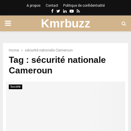
A propos
Contact
Politique de confidentialité
Facebook
Twitter
Linkedin
Youtube
Rss
Kmrbuzz
PRIMARY
MENU
Home
sécurité nationale Cameroun
Tag : sécurité nationale
Cameroun
Société