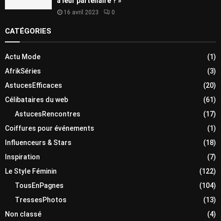
à leur partenaire ? »
16 avril 2023
0
CATÉGORIES
Actu Mode
(1)
AfrikSéries
(3)
AstucesEfficaces
(20)
Célibataires du web
(61)
AstucesRencontres
(17)
Coiffures pour événements
(1)
Influenceurs & Stars
(18)
Inspiration
(7)
Le Style Féminin
(122)
TousEnPagnes
(104)
TressesPhotos
(13)
Non classé
(4)