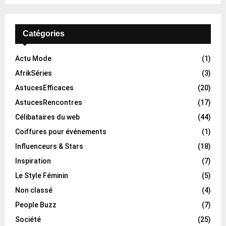
Catégories
Actu Mode
(1)
AfrikSéries
(3)
AstucesEfficaces
(20)
AstucesRencontres
(17)
Célibataires du web
(44)
Coiffures pour événements
(1)
Influenceurs & Stars
(18)
Inspiration
(7)
Le Style Féminin
(5)
Non classé
(4)
People Buzz
(7)
Société
(25)