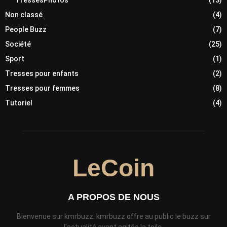
TressesPhotos
(13)
Non classé
(4)
People Buzz
(7)
Société
(25)
Sport
(1)
Tresses pour enfants
(2)
Tresses pour femmes
(8)
Tutoriel
(4)
LeCoin
A PROPOS DE NOUS
Bienvenue sur kmrbuzz. kmrbuzz offre au public le buzz sur