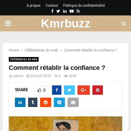
A propos
Contact
Politique de confidentialité
Facebook
Twitter
Linkedin
Youtube
Rss
Kmrbuzz
PRIMARY
MENU
Home
Célibataires du web
Comment rétablir la confiance ?
Célibataires du web
Comment rétablir la confiance ?
by
admin
20 avril 2020
0
3699
SHARE
0