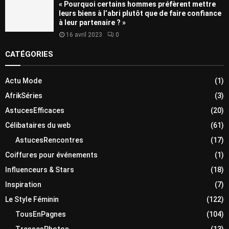
« Pourquoi certains hommes préfèrent mettre
leurs biens à l’abri plutôt que de faire confiance
à leur partenaire ? »
16 avril 2023
0
CATÉGORIES
Actu Mode
(1)
AfrikSéries
(3)
AstucesEfficaces
(20)
Célibataires du web
(61)
AstucesRencontres
(17)
Coiffures pour événements
(1)
Influenceurs & Stars
(18)
Inspiration
(7)
Le Style Féminin
(122)
TousEnPagnes
(104)