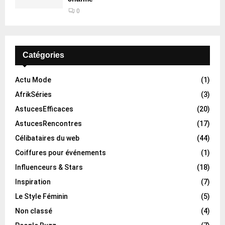
0
Catégories
Actu Mode
(1)
AfrikSéries
(3)
AstucesEfficaces
(20)
AstucesRencontres
(17)
Célibataires du web
(44)
Coiffures pour événements
(1)
Influenceurs & Stars
(18)
Inspiration
(7)
Le Style Féminin
(5)
Non classé
(4)