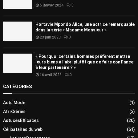
6 janvier 2024
0
Hortavie Mpondo Alice, une actrice remarquable
dans la série « Madame Monsieur »
23 juin 2023
0
« Pourquoi certains hommes préfèrent mettre
leurs biens à l’abri plutôt que de faire confiance
à leur partenaire ? »
16 avril 2023
0
CATÉGORIES
Actu Mode
(1)
AfrikSéries
(3)
AstucesEfficaces
(20)
Célibataires du web
(61)