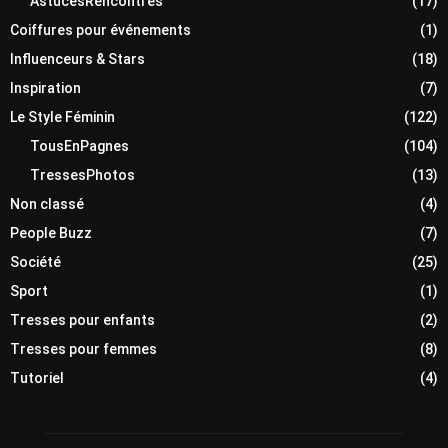
AstucesRencontres
(17)
Coiffures pour événements
(1)
Influenceurs & Stars
(18)
Inspiration
(7)
Le Style Féminin
(122)
TousEnPagnes
(104)
TressesPhotos
(13)
Non classé
(4)
People Buzz
(7)
Société
(25)
Sport
(1)
Tresses pour enfants
(2)
Tresses pour femmes
(8)
Tutoriel
(4)