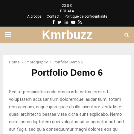
23.8
C
DOUALA
A propos
Contact
Politique de confidentialité
Facebook
Twitter
Linkedin
Youtube
Rss
Kmrbuzz
PRIMARY
MENU
Home
Photography
Portfolio Demo 6
Portfolio Demo 6
Sed ut perspiciatis unde omnis iste natus error sit
voluptatem accusantium doloremque laudantium, totam
rem aperiam, eaque ipsa quae ab illo inventore veritatis et
quasi architecto beatae vitae dicta sunt explicabo. Nemo
enim ipsam luptatem quia voluptas sit aspernatur aut odit
aut fugit, sed quia consequuntur magni dolores eos qui