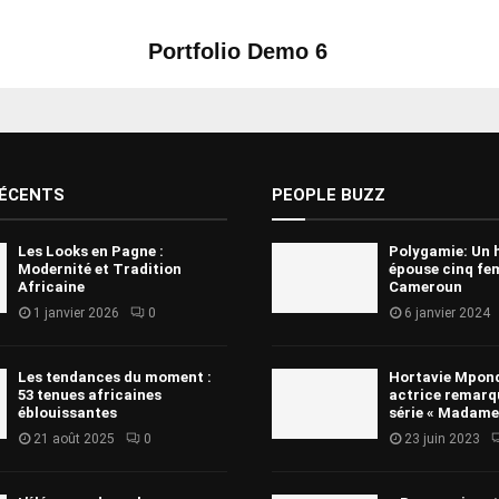
Portfolio Demo 6
Photography, Prints
RÉCENTS
PEOPLE BUZZ
Les Looks en Pagne :
Polygamie: Un
Modernité et Tradition
épouse cinq f
Africaine
Cameroun
1 janvier 2026
0
6 janvier 2024
Les tendances du moment :
Hortavie Mpond
53 tenues africaines
actrice remarq
éblouissantes
série « Madame
21 août 2025
0
23 juin 2023