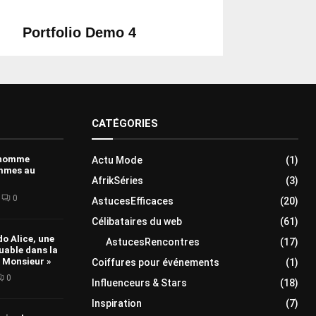
Portfolio Demo 4
Photography
CATÉGORIES
 homme
Actu Mode
(1)
emmes au
AfrikSéries
(3)
0
AstucesEfficaces
(20)
Célibataires du web
(61)
o Alice, une
AstucesRencontres
(17)
uable dans la
 Monsieur »
Coiffures pour événements
(1)
0
Influenceurs & Stars
(18)
Inspiration
(7)