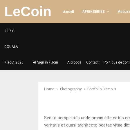
LeCoin
𝐀𝐜𝐜𝐮𝐞𝐢𝐥
AFRIKSÉRIES
𝗔𝘀𝘁𝘂𝗰𝗲
23.7
C
DOUALA
7 août 2026
Sign in / Join
A propos
Contact
Politique de conf
Home
Photography
Portfolio Demo 9
Sed ut perspiciatis unde omnis iste natus e
veritatis et quasi architecto beatae vitae d