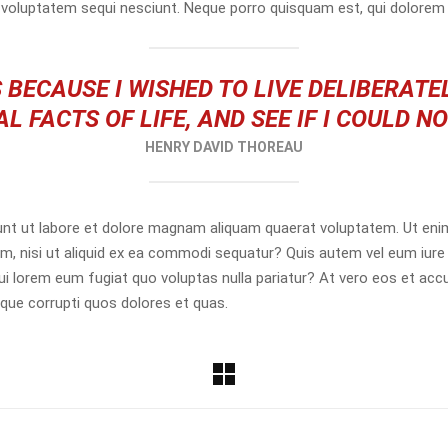
voluptatem sequi nesciunt. Neque porro quisquam est, qui dolorem 
 BECAUSE I WISHED TO LIVE DELIBERATEL
L FACTS OF LIFE, AND SEE IF I COULD N
HENRY DAVID THOREAU
nt ut labore et dolore magnam aliquam quaerat voluptatem. Ut eni
m, nisi ut aliquid ex ea commodi sequatur? Quis autem vel eum iure r
 qui lorem eum fugiat quo voluptas nulla pariatur? At vero eos et a
tque corrupti quos dolores et quas.