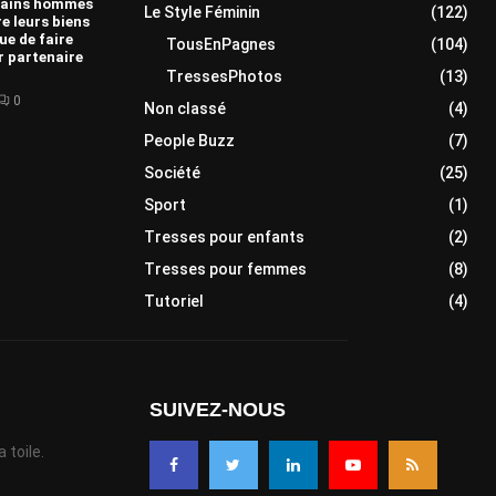
tains hommes
Le Style Féminin
(122)
e leurs biens
que de faire
TousEnPagnes
(104)
r partenaire
TressesPhotos
(13)
0
Non classé
(4)
People Buzz
(7)
Société
(25)
Sport
(1)
Tresses pour enfants
(2)
Tresses pour femmes
(8)
Tutoriel
(4)
SUIVEZ-NOUS
 toile.