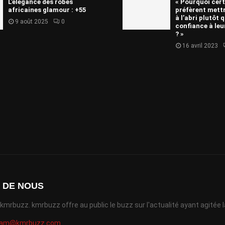
L’élégance des robes
« Pourquoi cer
africaines glamour : +55
préfèrent mettr
à l’abri plutôt 
9 août 2025
0
confiance à leu
? »
16 avril 2023
 DE NOUS
mrbuzz. kmrbuzz offre au public le buzz sur l'actualité ayant agitée la
eam@kmrbuzz.com