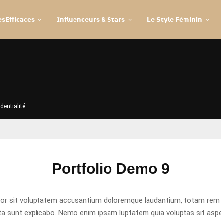
𝘀𝗘𝗳𝗳𝗶𝗰𝗮𝗰𝗲𝘀
𝗜𝗻𝗳𝗹𝘂𝗲𝗻𝗰𝗲𝘂𝗿𝘀 & 𝗦𝘁𝗮𝗿𝘀
𝗟𝗲 𝗦𝘁𝘆𝗹𝗲 𝗙𝗲́𝗺𝗶𝗻𝗶𝗻
identialité
Portfolio Demo 9
rror sit voluptatem accusantium doloremque laudantium, totam rem a
icta sunt explicabo. Nemo enim ipsam luptatem quia voluptas sit asper