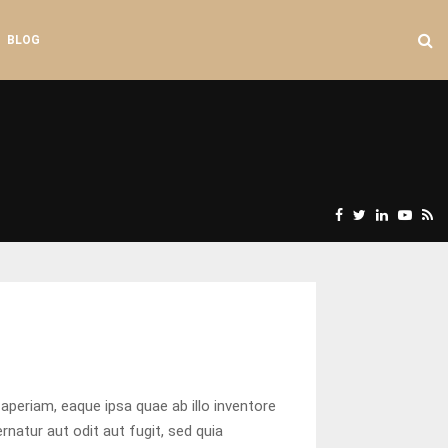
BLOG
Facebook
Twitter
Linkedin
Yout
R
periam, eaque ipsa quae ab illo inventore
natur aut odit aut fugit, sed quia