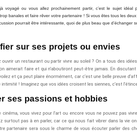
à voyagé ou vous allez prochainement partir, c’est le sujet idéal p
trop banales et faire rêver votre partenaire ! Si vous êtes tous les de
cussion pourrait être intéressante, quoi de plus beau que d’échanger s
fier sur ses projets ou envies
ouvrir un restaurant ou partir vivre au soleil ? On a tous des idée
on aimerait faire et qui n’aboutiront peut-être jamais. En discutan
oilez et ça peut plaire énormément, car c’est une belle preuve d’af
 intimité ! Imaginez que vos idées croisent les siennes, c’est l’étinc
r ses passions et hobbies
 cinéma, vous vivez pour l’art ou encore vous ne pouvez pas vivr
ez surtout pas à en parler, car ce qui nous fait vibrer dans la vie o
otre partenaire sera sous le charme de vous écouter parler des c