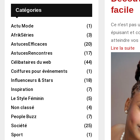
facile
Catégories
Ce n’est pas u
Actu Mode
(1)
épuisant et c
AfrikSéries
(3)
atteindre vos 
AstucesEfficaces
(20)
Lire la suite
AstucesRencontres
(17)
Célibataires du web
(44)
Coiffures pour événements
(1)
Influenceurs & Stars
(18)
Inspiration
(7)
Le Style Féminin
(5)
Non classé
(4)
People Buzz
(7)
Société
(25)
Sport
(1)