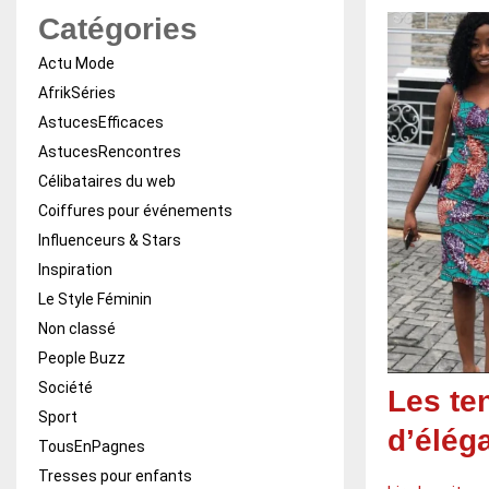
Catégories
Actu Mode
AfrikSéries
AstucesEfficaces
AstucesRencontres
Célibataires du web
Coiffures pour événements
Influenceurs & Stars
Inspiration
Le Style Féminin
Non classé
People Buzz
Société
Les ten
Sport
d’élég
TousEnPagnes
Tresses pour enfants