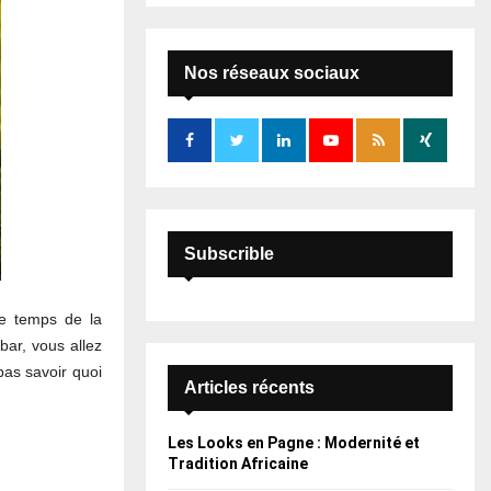
S
r
c
E
h
Nos réseaux sociaux
f
A
o
r
R
:
C
H
Subscrible
le temps de la
bar, vous allez
as savoir quoi
Articles récents
Les Looks en Pagne : Modernité et
Tradition Africaine