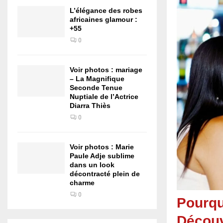
L’élégance des robes
africaines glamour :
+55
0
Voir photos : mariage
– La Magnifique
Seconde Tenue
Nuptiale de l’Actrice
Diarra Thiès
0
Voir photos : Marie
Paule Adje sublime
dans un look
décontracté plein de
charme
0
Pourquo
Découv