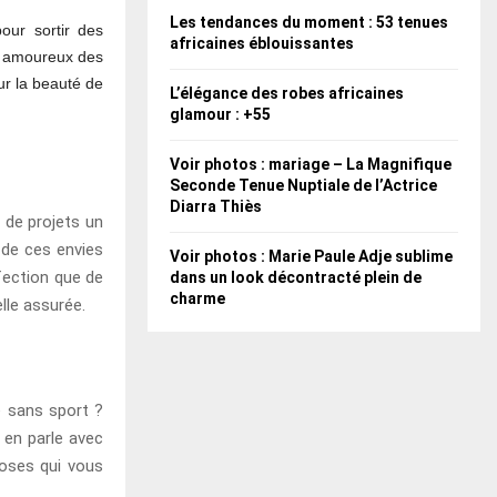
Les tendances du moment : 53 tenues
our sortir des
africaines éblouissantes
ux amoureux des
ur la beauté de
L’élégance des robes africaines
glamour : +55
Voir photos : mariage – La Magnifique
Seconde Tenue Nuptiale de l’Actrice
Diarra Thiès
s de projets un
t de ces envies
Voir photos : Marie Paule Adje sublime
fection que de
dans un look décontracté plein de
charme
elle assurée.
e sans sport ?
n en parle avec
hoses qui vous