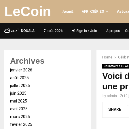
LeCoin
𝐀𝐜𝐜𝐮𝐞𝐢𝐥
AFRIKSÉRIES
𝗔𝘀𝘁𝘂𝗰𝗲
C
DOUALA
7 août 2026
Sign in / Join
A propos
Co
23.7
Home
Céliba
Archives
Célibataires du we
janvier 2026
Voici 
août 2025
une pr
juillet 2025
juin 2025
by
admin
10 
mai 2025
avril 2025
SHARE
mars 2025
février 2025