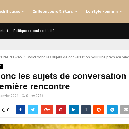
𝘀𝗘𝗳𝗳𝗶𝗰𝗮𝗰𝗲𝘀
𝗜𝗻𝗳𝗹𝘂𝗲𝗻𝗰𝗲𝘂𝗿𝘀 & 𝗦𝘁𝗮𝗿𝘀
𝗟𝗲 𝗦𝘁𝘆𝗹𝗲 𝗙𝗲́𝗺𝗶𝗻𝗶𝗻
ntact
Politique de confidentialité
taires du web
Voici donc les sujets de conversation pour une première ren
b
donc les sujets de conversation
emière rencontre
janvier 2021
0
3786
0