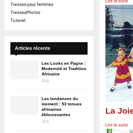
Lire la suite
Tresses pour femmes
TressesPhotos
Tutoriel
Articles récents
Les Looks en Pagne :
Modernité et Tradition
Africaine
0
Les tendances du
moment : 53 tenues
La Joi
africaines
éblouissantes
0
Lire la suite