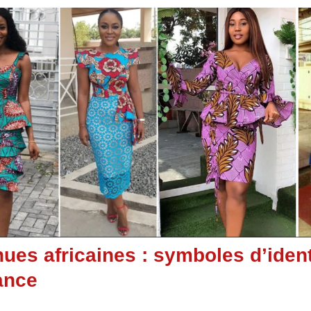
ues africaines : symboles d’ident
ance