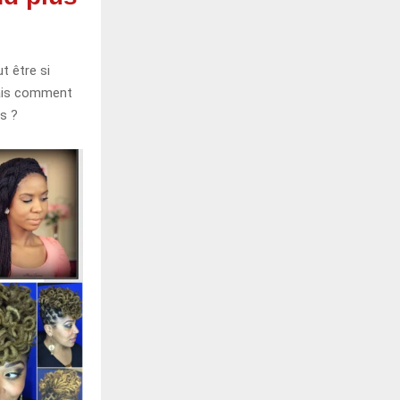
t être si
mais comment
as ?