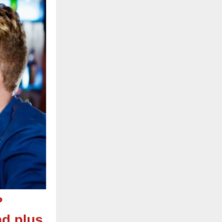
?
d plus